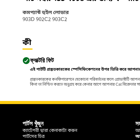
কমপ্যাক্ট হুইল লোডার
903D 902C2 903C2
কী
ফ্যাক্টরি ফিট
এই পার্টটি প্রস্তুতকারকের স্পেসিফিকেশনের উপর ভিত্তি করে আপন
প্রস্তুতকারকের কনফিগারেশনে যেকোনো পরিবর্তনের ফলে প্রোডাক্টটি আপনা
কিনা তা নিশ্চিত করতে অনুগ্রহ করে কেনার আগে আপনার Cat বিক্রেতার সাথে পর
পার্টস খুঁজুন
স
ক্যাটেগরী দ্বারা কেনাকাটা করুন
আ
পার্টসের চিত্র
আপ