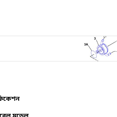
ফিকেশন
িবেল মডেল