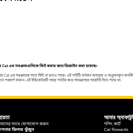
ার Cat এর সরঞ্জামগুলিকে ফিট করার জন্য ডিজাইন করা হয়েছে।
র Cat এর সরঞ্জামের সাথে ফিট না হতেও পারে। এই পার্টটি বর্তমান অবস্থায় ও অনুমানকৃত কন
ামর্শ করুন। এই ইন্ডিকেটরটি সমস্ত পার্টের জন্য সামঞ্জস্যের গ্যারান্টি দিতে পারে না।
হায়তা
আমার অ্যাকাউন্
মাদের সাথে যোগাযোগ করুন
শপিং কার্ট
নার ডিলার খুঁজুন
Cat Rewards