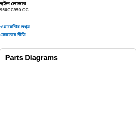
ডোর প্যানেল কেবিনের অভ্যন্তরে অবস্থিত অপারেটর এবং
হুইল লোডার
সরঞ্জামগুলির নিরাপত্তা নিশ্চিত করে।
950GC
950 GC
ওয়ারেন্টির তথ্য়
ফেরতের নীতি
Parts Diagrams