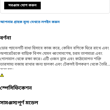
সরঞ্জাম যোগ করুন
আপনার গ্রাহক মূল্য দেখতে লগইন করুন
বর্ণনা
ডোর প্যানেলটি বাধা হিসাবে কাজ করে, কেবিন বগিকে ঘিরে রাখে এবং
অপারেটরকে বাহ্যিক বিপদ যেমন ধ্বংসাবশেষ, চরম তাপমাত্রা এবং
গোলমাল থেকে রক্ষা করে। এটি ওজন হ্রাস এবং কাঠামোগত শক্তি
ভারসাম্য বজায় রাখার জন্য হালকা এবং টেকসই উপকরণ থেকে তৈরি
করা হয়।
বৈশিষ্ট্য:
• শক এবং কম্পন বাহিনী প্রতিরোধ করার জন্য ডিজাইন করা হয়েছে
স্পেসিফিকেশন
• সুনির্দিষ্ট স্পেসিফিকেশনে নির্মিত এবং স্থায়িত্ব এবং নির্ভরযোগ্যতার
জন্য নির্মিত হয়
সামঞ্জস্যপূর্ণ মডেল
ব্যবহার: