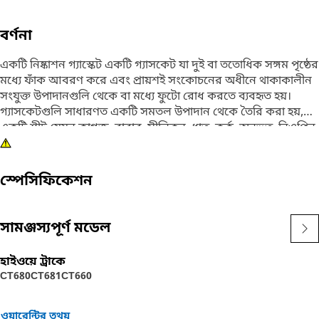
বর্ণনা
একটি নিষ্কাশন গ্যাস্কেট একটি গ্যাসকেট যা দুই বা ততোধিক সঙ্গম পৃষ্ঠের
মধ্যে ফাঁক আবরণ করে এবং প্রায়শই সংকোচনের অধীনে থাকাকালীন
সংযুক্ত উপাদানগুলি থেকে বা মধ্যে ফুটো রোধ করতে ব্যবহৃত হয়।
গ্যাসকেটগুলি সাধারণত একটি সমতল উপাদান থেকে তৈরি করা হয়,
একটি শীট যেমন কাগজ, রাবার, সীলিকন, ধাতু, কর্ক, অনুভূত, নিওপ্রিন,
নাইট্রাইল রাবার, ফাইবারগ্লাস, পলিটেট্রাফ্লুরোইথিলিন (অন্যথায়
পিটিএফই বা টেফলন নামে পরিচিত) বা একটি প্লাস্টিকের পলিমার
(যেমন পলিক্লোরোট্রিফ্লুরোইথিলিন)।
স্পেসিফিকেশন
বৈশিষ্ট্য:
· 12mm সাইজের ফাস্টেনার সাইজের সাথে ফিট করার জন্য দুটো
সামঞ্জস্যপূর্ণ মডেল
মাউন্টিং হোল দেওয়া আছে।
• সুনির্দিষ্ট নির্দিষ্টকরণে নির্মিত এবং স্থায়িত্ব, নির্ভরযোগ্যতা এবং
হাইওয়ে ট্রাকে
উত্পাদনশীলতার জন্য নির্মিত হয়।
CT680
CT681
CT660
• উচ্চ তাপমাত্রা এবং চাপ সহ্য করার জন্য ডিজাইন করা, তাদের সীলিং
ক্ষমতা বজায় রাখার অনুমতি দেয়।
ওয়ারেন্টির তথ্য়