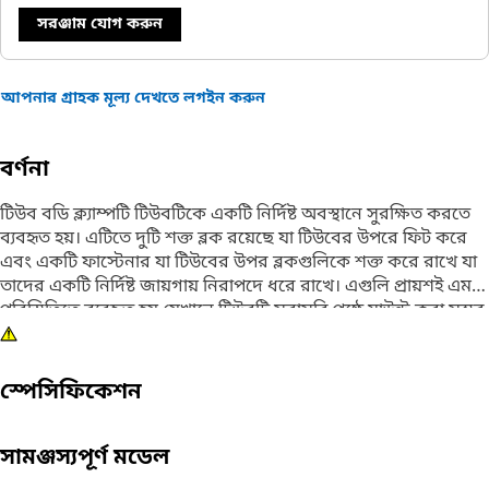
সরঞ্জাম যোগ করুন
আপনার গ্রাহক মূল্য দেখতে লগইন করুন
বর্ণনা
টিউব বডি ক্ল্যাম্পটি টিউবটিকে একটি নির্দিষ্ট অবস্থানে সুরক্ষিত করতে
ব্যবহৃত হয়। এটিতে দুটি শক্ত ব্লক রয়েছে যা টিউবের উপরে ফিট করে
এবং একটি ফাস্টেনার যা টিউবের উপর ব্লকগুলিকে শক্ত করে রাখে যা
তাদের একটি নির্দিষ্ট জায়গায় নিরাপদে ধরে রাখে। এগুলি প্রায়শই এমন
পরিস্থিতিতে ব্যবহৃত হয় যেখানে টিউবটি সরাসরি পৃষ্ঠে মাউন্ট করা সম্ভব
বা পছন্দসই নয়, যেমন যখন পৃষ্ঠটি অসম বা অনিয়মিত হয়।
বৈশিষ্ট্য:
স্পেসিফিকেশন
· বাইরের ব্যাস 38mm এর একটা কম্পোনেন্টের উপর ফিট করে
· M10 বা 3/8 সাইজের ফাস্টেনার ফিট করার জন্য একজোড়া মাউন্টিং
হোল দেওয়া হয়েছে
সামঞ্জস্যপূর্ণ মডেল