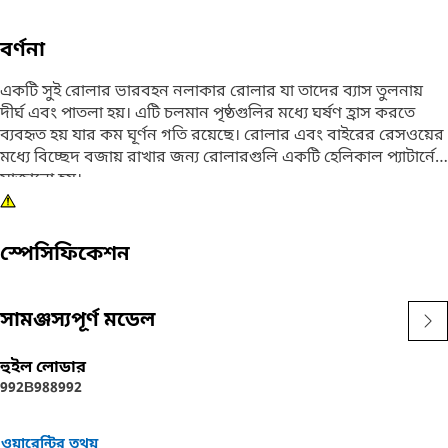
বর্ণনা
একটি সুই রোলার ভারবহন নলাকার রোলার যা তাদের ব্যাস তুলনায়
দীর্ঘ এবং পাতলা হয়। এটি চলমান পৃষ্ঠগুলির মধ্যে ঘর্ষণ হ্রাস করতে
ব্যবহৃত হয় যার কম ঘূর্ণন গতি রয়েছে। রোলার এবং বাইরের রেসওয়ের
মধ্যে বিচ্ছেদ বজায় রাখার জন্য রোলারগুলি একটি হেলিকাল প্যাটার্নে
সাজানো হয়।
বৈশিষ্ট্য:
· বেয়ারিং-এ অ্যাক্সিয়াল ক্লিয়ারেন্স স্ট্রেস কমাতে সাহায্য করে এবং
স্পেসিফিকেশন
বেয়ারিং-এর উপর ক্ষয় হয়।
• বর্ধিত দক্ষতার সাথে এনসিএ সুই রোলার বিয়ারিং টাইপ করুন এবং
উচ্চ রেডিয়াল লোড পরিচালনা করতে পারেন।
সামঞ্জস্যপূর্ণ মডেল
ব্যবহার:
হুইল লোডার
সুই রোলার ভারবহন সমানভাবে লোড বিতরণ করতে সহায়তা করে এবং
992B
988
992
উপাদানগুলিতে পরিধান হ্রাস করে, যার ফলে দীর্ঘতর পরিষেবা জীবন
এবং আরও ভাল কর্মক্ষমতা হয়।
ওয়ারেন্টির তথ্য়