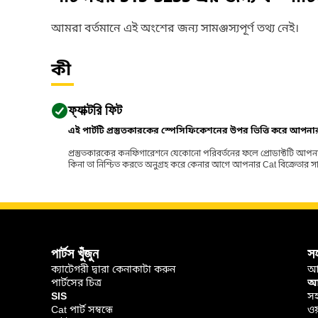
আমরা বর্তমানে এই অংশের জন্য সামঞ্জস্যপূর্ণ তথ্য নেই।
কী
ফ্যাক্টরি ফিট
এই পার্টটি প্রস্তুতকারকের স্পেসিফিকেশনের উপর ভিত্তি করে আপন
প্রস্তুতকারকের কনফিগারেশনে যেকোনো পরিবর্তনের ফলে প্রোডাক্টটি আপনা
কিনা তা নিশ্চিত করতে অনুগ্রহ করে কেনার আগে আপনার Cat বিক্রেতার সাথে পর
পার্টস খুঁজুন
স
ক্যাটেগরী দ্বারা কেনাকাটা করুন
আ
পার্টসের চিত্র
আপ
SIS
সহ
Cat পার্ট সম্বন্ধে
ওয