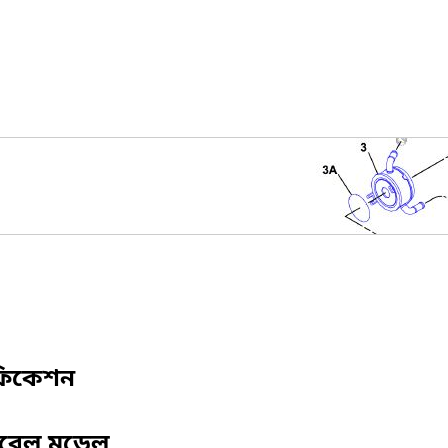
ফিকেশন
িবেল মডেল