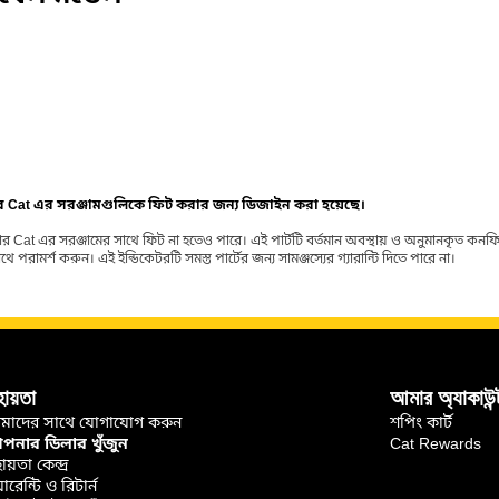
ার Cat এর সরঞ্জামগুলিকে ফিট করার জন্য ডিজাইন করা হয়েছে।
র Cat এর সরঞ্জামের সাথে ফিট না হতেও পারে। এই পার্টটি বর্তমান অবস্থায় ও অনুমানকৃত কন
ামর্শ করুন। এই ইন্ডিকেটরটি সমস্ত পার্টের জন্য সামঞ্জস্যের গ্যারান্টি দিতে পারে না।
হায়তা
আমার অ্যাকাউন্
মাদের সাথে যোগাযোগ করুন
শপিং কার্ট
নার ডিলার খুঁজুন
Cat Rewards
ায়তা কেন্দ্র
়ারেন্টি ও রিটার্ন