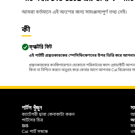
আমরা বর্তমানে এই অংশের জন্য সামঞ্জস্যপূর্ণ তথ্য নেই।
কী
ফ্যাক্টরি ফিট
এই পার্টটি প্রস্তুতকারকের স্পেসিফিকেশনের উপর ভিত্তি করে আপন
প্রস্তুতকারকের কনফিগারেশনে যেকোনো পরিবর্তনের ফলে প্রোডাক্টটি আপনা
কিনা তা নিশ্চিত করতে অনুগ্রহ করে কেনার আগে আপনার Cat বিক্রেতার সাথে পর
পার্টস খুঁজুন
স
ক্যাটেগরী দ্বারা কেনাকাটা করুন
আ
পার্টসের চিত্র
আপ
SIS
সহ
Cat পার্ট সম্বন্ধে
ওয