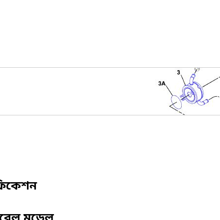
ফিকেশন
িবেল মডেল