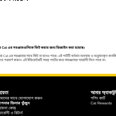
ার Cat এর সরঞ্জামগুলিকে ফিট করার জন্য ডিজাইন করা হয়েছে।
র Cat এর সরঞ্জামের সাথে ফিট না হতেও পারে। এই পার্টটি বর্তমান অবস্থায় ও অনুমানকৃত কন
ামর্শ করুন। এই ইন্ডিকেটরটি সমস্ত পার্টের জন্য সামঞ্জস্যের গ্যারান্টি দিতে পারে না।
হায়তা
আমার অ্যাকাউন্
মাদের সাথে যোগাযোগ করুন
শপিং কার্ট
নার ডিলার খুঁজুন
Cat Rewards
ায়তা কেন্দ্র
়ারেন্টি ও রিটার্ন