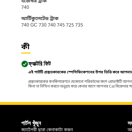
ইজেক্টর ট্রাক
740
আর্টিকুলেটেড ট্রাক
740 GC 730 740 745 725 735
কী
ফ্যাক্টরি ফিট
এই পার্টটি প্রস্তুতকারকের স্পেসিফিকেশনের উপর ভিত্তি করে আপন
প্রস্তুতকারকের কনফিগারেশনে যেকোনো পরিবর্তনের ফলে প্রোডাক্টটি আপনা
কিনা তা নিশ্চিত করতে অনুগ্রহ করে কেনার আগে আপনার Cat বিক্রেতার সাথে পর
পার্টস খুঁজুন
স
ক্যাটেগরী দ্বারা কেনাকাটা করুন
আ