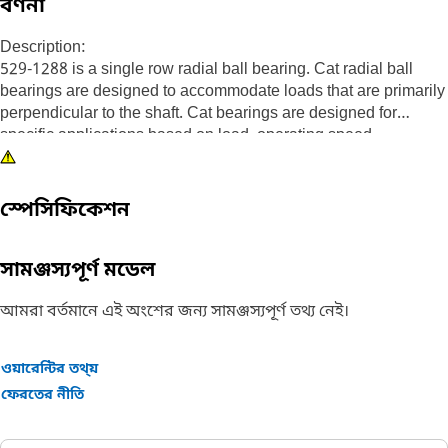
বর্ণনা
Description:
529-1288 is a single row radial ball bearing. Cat radial ball
bearings are designed to accommodate loads that are primarily
perpendicular to the shaft. Cat bearings are designed for
specific applications based on load, operating speed,
temperature range, size, and past performance and are
manufactured to the highest quality standards for long life and
performance.
স্পেসিফিকেশন
Attributes:
• Single row radial ball bearing
সামঞ্জস্যপূর্ণ মডেল
Application:
আমরা বর্তমানে এই অংশের জন্য সামঞ্জস্যপূর্ণ তথ্য নেই।
Cat ball bearings are typically used in wheels, transmissions,
drive train systems, pulley assemblies, motors and pumps;
ওয়ারেন্টির তথ্য়
anywhere performance relies on smooth shaft rotation at high
ফেরতের নীতি
operating speeds and temperatures.
Consult your owner's manual or contact your local Cat Dealer
for more information.