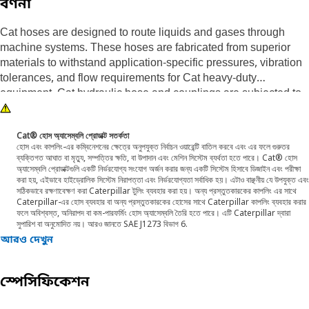
বর্ণনা
Cat hoses are designed to route liquids and gases through
machine systems. These hoses are fabricated from superior
materials to withstand application-specific pressures, vibration
tolerances, and flow requirements for Cat heavy-duty
equipment. Cat hydraulic hose and couplings are subjected to
the most rigorous testing processes in the industry.
Cat® হোস অ্যাসেম্বলি প্রোডাক্ট সতর্কতা
Every Cat hose and coupling combination is tested as a system
হোস এবং কাপলিং-এর কম্বিনেশনের ক্ষেত্রে অনুপযুক্ত নির্বাচন ওয়ারেন্টি বাতিল করবে এবং এর ফলে গুরুতর
to ensure a perfect fit that yields maximum safety and
ব্যক্তিগত আঘাত বা মৃত্যু, সম্পত্তির ক্ষতি, বা উপাদান এবং মেশিন সিস্টেম ব্যর্থতা হতে পারে। Cat® হোস
dependability.
অ্যাসেম্বলি প্রোডাক্টগুলি একটি নির্ভরযোগ্য সংযোগ অর্জন করার জন্য একটি সিস্টেম হিসাবে ডিজাইন এবং পরীক্ষা
করা হয়, এইভাবে হাইড্রোলিক সিস্টেম নিরাপত্তা এবং নির্ভরযোগ্যতা সর্বাধিক হয়। এটাও বাঞ্ছনীয় যে উপযুক্ত এবং
সঠিকভাবে রক্ষণাবেক্ষণ করা Caterpillar টুলিং ব্যবহার করা হয়। অন্য প্রস্তুতকারকের কাপলিং এর সাথে
Caterpillar-এর হোস ব্যবহার বা অন্য প্রস্তুতকারকের হোসের সাথে Caterpillar কাপলিং ব্যবহার করার
ফলে অবিশ্বস্ত, অনিরাপদ বা কম-পারফর্মিং হোস অ্যাসেম্বলি তৈরি হতে পারে। এটি Caterpillar দ্বারা
সুপারিশ বা অনুমোদিত নয়। আরও জানতে SAE J1273 বিভাগ 6.
আরও দেখুন
স্পেসিফিকেশন