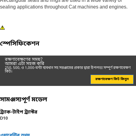
Rectangular seals and rings are used in a wide variety of
sealing applications throughout Cat machines and engines.
স্পেসিফিকেশন
রক্ষণাবেক্ষণের সময়?
আমরা এটা সহজ করি
250, 500, ও 1,000-ঘন্টা ব্যবধান সহ সরঞ্জামের প্রকার দ্বারা উপলভ্য সম্পূর্ণ রক্ষণাবেক্ষণ
কিট।
রক্ষণাবেক্ষণ কিট কিনুন
সামঞ্জস্যপূর্ণ মডেল
ট্র্যাক-টাইপ ট্র্যাক্টর
D10
ওয়ারেন্টির তথ্য়