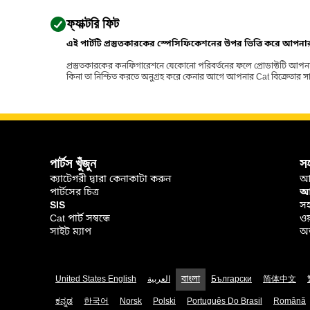
ফ্যাক্টরি ফিট
এই পার্টটি প্রস্তুতকারকের স্পেসিফিকেশনের উপর ভিত্তি করে আপন
প্রস্তুতকারকের কনফিগারেশনে যেকোনো পরিবর্তনের ফলে প্রোডাক্টটি আপনা
কিনা তা নিশ্চিত করতে অনুগ্রহ করে কেনার আগে আপনার Cat বিক্রেতার সাথে পর
পার্টস খুঁজুন
স
ক্যাটেগরী দ্বারা কেনাকাটা করুন
আ
পার্টসের চিত্র
আপ
SIS
সহ
Cat পার্ট সম্বন্ধে
ওয
সাইট ম্যাপ
অর
United States English
العربية
বাংলা
Български
简体中文
ಕನ್ನಡ
한국어
Norsk
Polski
Português Do Brasil
Română