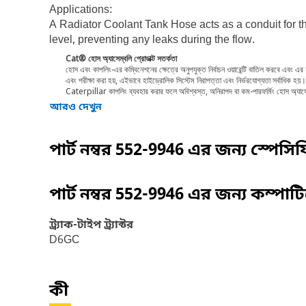
Applications:
A Radiator Coolant Tank Hose acts as a conduit for th
level, preventing any leaks during the flow.
Cat® হোস অ্যাসেম্বলি প্রোডাক্ট সতর্কতা
হোস এবং কাপলিং-এর কম্বিনেশনের ক্ষেত্রে অনুপযুক্ত নির্বাচন ওয়ারেন্টি বাতিল করবে এবং এর
এবং পরীক্ষা করা হয়, এইভাবে হাইড্রোলিক সিস্টেম নিরাপত্তা এবং নির্ভরযোগ্যতা সর্বাধিক
Caterpillar কাপলিং ব্যবহার করার ফলে অবিশ্বস্ত, অনিরাপদ বা কম-পারফর্মিং হোস অ্য
আরও দেখুন
পার্ট নম্বর
552-9946
এর জন্য স্পেসি
পার্ট নম্বর
552-9946
এর জন্য কম্পাট
ট্র্যাক-টাইপ ট্র্যাক্টর
D6GC
কী