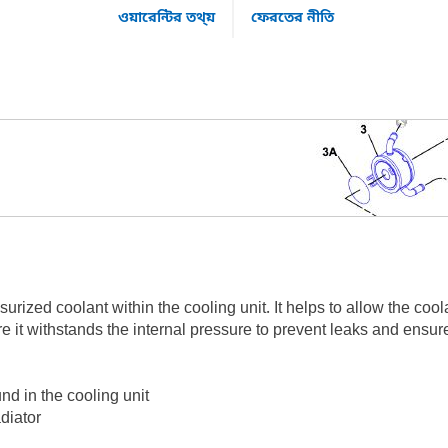
ওয়ারেন্টির তথ্য়
ফেরতের নীতি
ized coolant within the cooling unit. It helps to allow the coola
e it withstands the internal pressure to prevent leaks and ensure 
nd in the cooling unit
adiator