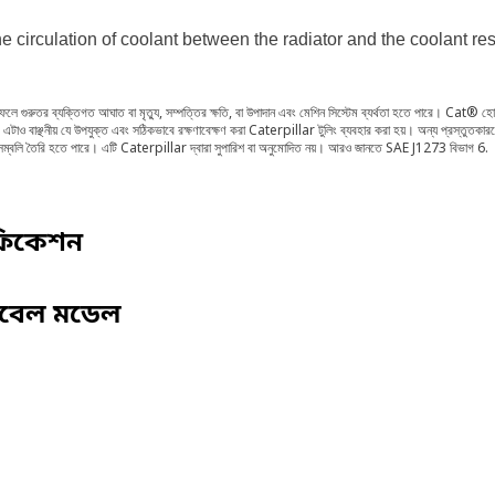
e circulation of coolant between the radiator and the coolant res
 ফলে গুরুতর ব্যক্তিগত আঘাত বা মৃত্যু, সম্পত্তির ক্ষতি, বা উপাদান এবং মেশিন সিস্টেম ব্যর্থতা হতে পারে। Cat® হো
 হয়। এটাও বাঞ্ছনীয় যে উপযুক্ত এবং সঠিকভাবে রক্ষণাবেক্ষণ করা Caterpillar টুলিং ব্যবহার করা হয়। অন্য প্রস্
াসেম্বলি তৈরি হতে পারে। এটি Caterpillar দ্বারা সুপারিশ বা অনুমোদিত নয়। আরও জানতে SAE J1273 বিভাগ 6.
ফিকেশন
িবেল মডেল