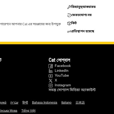
রিম্যানুফ্য়াকচারড
ফেরতযোগ্য নয়
কিট
ফিগারেশনে আপনার Cat এর সরঞ্জামের জন্য উপযুক্ত
প্রতিস্থাপন হয়েছে
ট
Cat সোশ্যাল
Facebook
LinkedIn
YouTube
X
Instagram
সমস্ত সোশ্যাল মিডিয়া অ্যাকাউন্ট
ηνικά
עברית
हिन्दी
Bahasa Indonesia
Italiano
日本語
їнська Мова
Tiếng Việt