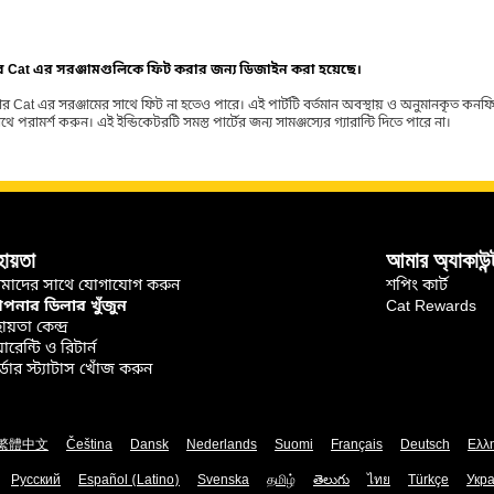
ার Cat এর সরঞ্জামগুলিকে ফিট করার জন্য ডিজাইন করা হয়েছে।
র Cat এর সরঞ্জামের সাথে ফিট না হতেও পারে। এই পার্টটি বর্তমান অবস্থায় ও অনুমানকৃত কন
ামর্শ করুন। এই ইন্ডিকেটরটি সমস্ত পার্টের জন্য সামঞ্জস্যের গ্যারান্টি দিতে পারে না।
হায়তা
আমার অ্যাকাউন্
মাদের সাথে যোগাযোগ করুন
শপিং কার্ট
নার ডিলার খুঁজুন
Cat Rewards
ায়তা কেন্দ্র
়ারেন্টি ও রিটার্ন
্ডার স্ট্যাটাস খোঁজ করুন
繁體中文
Čeština
Dansk
Nederlands
Suomi
Français
Deutsch
Ελλ
Русский
Español (Latino)
Svenska
தமிழ்
తెలుగు
ไทย
Türkçe
Укра