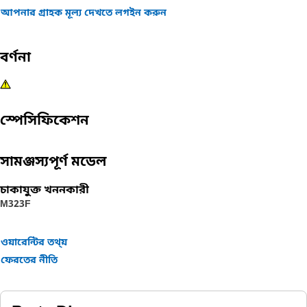
আপনার গ্রাহক মূল্য দেখতে লগইন করুন
বর্ণনা
স্পেসিফিকেশন
সামঞ্জস্যপূর্ণ মডেল
চাকাযুক্ত খননকারী
M323F
ওয়ারেন্টির তথ্য়
ফেরতের নীতি