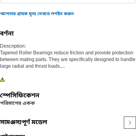
আপনার গ্রাহক মূল্য দেখতে লগইন করুন
বর্ণনা
Description:
Tapered Roller Bearings reduce friction and provide protection
between mating parts. They are specifically designed to handle
large radial and thrust loads.
Attributes:
• General duty part
• Inside Diameter: 50.8 mm (2.000 in)
স্পেসিফিকেশন
• Width: 30.302 mm (1.1929 in)
পরিমাপের একক
• Caterpillar spends significant amounts of time and money on
research and development to ensure every Cat bearing meets
specific design and application requirements. Many incorporate
সামঞ্জস্যপূর্ণ মডেল
one or more special features not found in industry standard
bearings. The net result is a reduction in the number of repairs