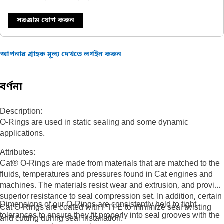
সরঞ্জাম যোগ করুন
আপনার গ্রাহক মূল্য দেখতে লগইন করুন
বর্ণনা
Description:
O-Rings are used in static sealing and some dynamic
applications.
Attributes:
Cat® O-Rings are made from materials that are matched to the
fluids, temperatures and pressures found in Cat engines and
machines. The materials resist wear and extrusion, and provide
superior resistance to seal compression set. In addition, certain
Dimensions of our O-Rings are consistently held to tight
Cat O-Rings are coated with PTFE to minimize seal twisting
tolerances to ensure they fit properly into seal grooves with the
and cutting during seal installation.