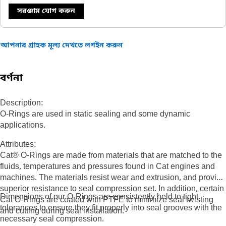
সরঞ্জাম যোগ করুন
আপনার গ্রাহক মূল্য দেখতে লগইন করুন
বর্ণনা
Description:
O-Rings are used in static sealing and some dynamic
applications.
Attributes:
Cat® O-Rings are made from materials that are matched to the
fluids, temperatures and pressures found in Cat engines and
machines. The materials resist wear and extrusion, and provide
superior resistance to seal compression set. In addition, certain
Dimensions of our O-Rings are consistently held to tight
Cat O-Rings are coated with PTFE to minimize seal twisting
tolerances to ensure they fit properly into seal grooves with the
and cutting during seal installation.
necessary seal compression.