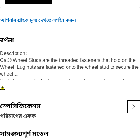
আপনার গ্রাহক মূল্য দেখতে লগইন করুন
বর্ণনা
Description:
Cat® Wheel Studs are the threaded fasteners that hold on the
Wheel, Lug nuts are fastened onto the wheel stud to secure the
wheel.
Cat® Fastener & Hardware parts are designed for specific
applications based on size, strength, clamp load, and past
performance. This is information other manufacturers do not
have. They are selected to last until rebuild or the life of the
স্পেসিফিকেশন
machine. While it may seem as though non-Cat hardware and
fasteners are suitable for your machine, no other company
পরিমাপের একক
knows your equipment like we do.
সামঞ্জস্যপূর্ণ মডেল
Applications: