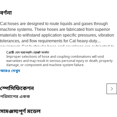
বর্ণনা
Cat hoses are designed to route liquids and gases through
machine systems. These hoses are fabricated from superior
materials to withstand application specific pressures, vibration
tolerances, and flow requirements for Cat heavy-duty
equipment. Cat hydraulic hose and couplings are subjected to
the most rigorous testing processes in the industry. Every Cat
Cat® হোস অ্যাসেম্বলি প্রোডাক্ট সতর্কতা
Improper selections of hose and coupling combinations will void
hose and coupling combination is tested as a system to ensure
warranties and may result in serious personal injury or death, property
a perfect fit that yields maximum safety and dependability.
damage, or component and machine system failure.
Cat compact hoses also work at half the SAE bend radius,
আরও দেখুন
allowing tighter routing in a wide variety of applications.
The construction of the hose is made from a synthetic rubber
tube; two braids of special high tensile steel wire reinforcement
স্পেসিফিকেশন
separated by a synthetic rubber layer. The outer cover is oil,
পরিমাপের একক
weather, and abrasion resistant synthetic rubber.
সামঞ্জস্যপূর্ণ মডেল