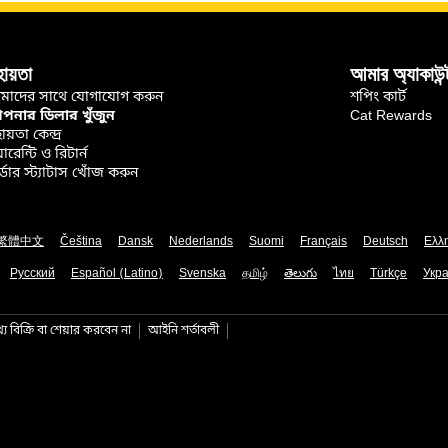
হায়তা
আমার অ্যাকাউন্
মাদের সাথে যোগাযোগ করুন
শপিং কার্ট
নার ডিলার খুঁজুন
Cat Rewards
ায়তা কেন্দ্র
়ারেন্টি ও রিটার্ন
্ডার স্ট্যাটাস খোঁজ করুন
繁體中文
Čeština
Dansk
Nederlands
Suomi
Français
Deutsch
Ελλ
Русский
Español (Latino)
Svenska
தமிழ்
తెలుగు
ไทย
Türkçe
Укра
য বিক্রি বা শেয়ার করবেন না
আইনি শর্তাবলী