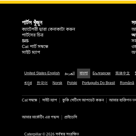
পার্টস খুঁজুন
স
ক্যাটেগরী দ্বারা কেনাকাটা করুন
আ
পার্টসের চিত্র
আপ
SIS
সহ
Cat পার্ট সম্বন্ধে
ওয
সাইট ম্যাপ
অর
United States English
العربية
বাংলা
Български
简体中文
ಕನ್ನಡ
한국어
Norsk
Polski
Português Do Brasil
Română
Cat সম্বন্ধে
সাইট ম্যাপ
কুকি সেটিংস আপডেট করুন
আমার ব্যক্তিগত তথ্
আমার মার্কেটিং এর পছন্দ
প্রাইভেসি
Caterpillar © 2026 সর্বস্বত্ব সংরক্ষিত