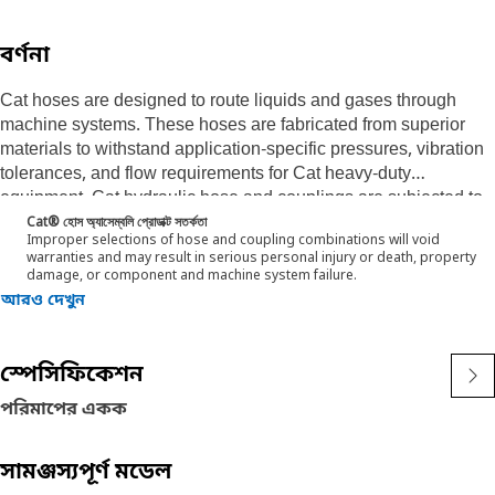
বর্ণনা
Cat hoses are designed to route liquids and gases through
machine systems. These hoses are fabricated from superior
materials to withstand application-specific pressures, vibration
tolerances, and flow requirements for Cat heavy-duty
equipment. Cat hydraulic hose and couplings are subjected to
the most rigorous testing processes in the industry. Every Cat
Cat® হোস অ্যাসেম্বলি প্রোডাক্ট সতর্কতা
Improper selections of hose and coupling combinations will void
hose and coupling combination is tested as a system to ensure
warranties and may result in serious personal injury or death, property
a perfect fit that yields maximum safety and dependability. Cat
damage, or component and machine system failure.
compact hoses also work at half the SAE bend radius, allowing
আরও দেখুন
tighter routing in a wide variety of applications.
The construction of the hose is made from a special high-
স্পেসিফিকেশন
temperature synthetic rubber tube and single high-tensile steel
পরিমাপের একক
wire braid reinforcement. The outer cover is oil, weather, and
abrasion-resistant synthetic
rubber.
সামঞ্জস্যপূর্ণ মডেল