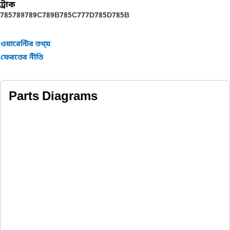
ট্রাক
785
789
789C
789B
785C
777D
785D
785B
ওয়ারেন্টির তথ্য়
ফেরতের নীতি
Parts Diagrams