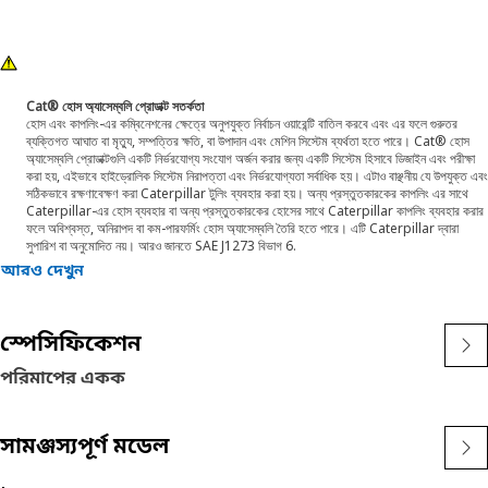
Cat® হোস অ্যাসেম্বলি প্রোডাক্ট সতর্কতা
হোস এবং কাপলিং-এর কম্বিনেশনের ক্ষেত্রে অনুপযুক্ত নির্বাচন ওয়ারেন্টি বাতিল করবে এবং এর ফলে গুরুতর
ব্যক্তিগত আঘাত বা মৃত্যু, সম্পত্তির ক্ষতি, বা উপাদান এবং মেশিন সিস্টেম ব্যর্থতা হতে পারে। Cat® হোস
অ্যাসেম্বলি প্রোডাক্টগুলি একটি নির্ভরযোগ্য সংযোগ অর্জন করার জন্য একটি সিস্টেম হিসাবে ডিজাইন এবং পরীক্ষা
করা হয়, এইভাবে হাইড্রোলিক সিস্টেম নিরাপত্তা এবং নির্ভরযোগ্যতা সর্বাধিক হয়। এটাও বাঞ্ছনীয় যে উপযুক্ত এবং
সঠিকভাবে রক্ষণাবেক্ষণ করা Caterpillar টুলিং ব্যবহার করা হয়। অন্য প্রস্তুতকারকের কাপলিং এর সাথে
Caterpillar-এর হোস ব্যবহার বা অন্য প্রস্তুতকারকের হোসের সাথে Caterpillar কাপলিং ব্যবহার করার
ফলে অবিশ্বস্ত, অনিরাপদ বা কম-পারফর্মিং হোস অ্যাসেম্বলি তৈরি হতে পারে। এটি Caterpillar দ্বারা
সুপারিশ বা অনুমোদিত নয়। আরও জানতে SAE J1273 বিভাগ 6.
আরও দেখুন
স্পেসিফিকেশন
পরিমাপের একক
সামঞ্জস্যপূর্ণ মডেল