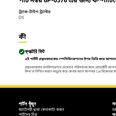
পার্ট নম্বর
6P-0376
এর জন্য কম্পাটি
ট্র্যাক-টাইপ ট্র্যাক্টর
D5
কী
ফ্যাক্টরি ফিট
এই পার্টটি প্রস্তুতকারকের স্পেসিফিকেশনের উপর ভিত্তি করে আপন
প্রস্তুতকারকের কনফিগারেশনে যেকোনো পরিবর্তনের ফলে প্রোডাক্টটি আপনা
কিনা তা নিশ্চিত করতে অনুগ্রহ করে কেনার আগে আপনার Cat বিক্রেতার সাথে পর
পার্টস খুঁজুন
স
ক্যাটেগরী দ্বারা কেনাকাটা করুন
আ
পার্টসের চিত্র
আপ