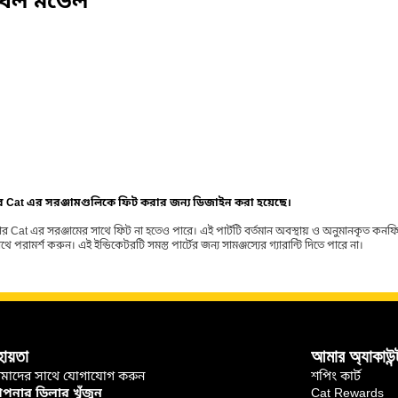
বেল মডেল
ার Cat এর সরঞ্জামগুলিকে ফিট করার জন্য ডিজাইন করা হয়েছে।
র Cat এর সরঞ্জামের সাথে ফিট না হতেও পারে। এই পার্টটি বর্তমান অবস্থায় ও অনুমানকৃত কন
ামর্শ করুন। এই ইন্ডিকেটরটি সমস্ত পার্টের জন্য সামঞ্জস্যের গ্যারান্টি দিতে পারে না।
হায়তা
আমার অ্যাকাউন্
মাদের সাথে যোগাযোগ করুন
শপিং কার্ট
নার ডিলার খুঁজুন
Cat Rewards