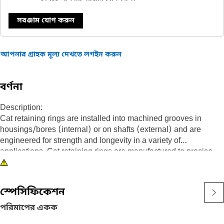
সরঞ্জাম যোগ করুন
আপনার গ্রাহক মূল্য দেখতে লগইন করুন
বর্ণনা
Description:
Cat retaining rings are installed into machined grooves in
housings/bores (internal) or on shafts (external) and are
engineered for strength and longevity in a variety of
applications. Cat retaining rings are manufactured to precise
specifications and are built for durability, reliability, and
productivity. You can count on this built for it product to help you
get more done. Retaining rings meet or exceed, ANSI, ASTM
স্পেসিফিকেশন
and DIN requirements. Assembled to a shaft or housing groove
to retain a component or assembly.
পরিমাপের একক