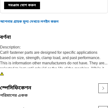
সরঞ্জাম যোগ করুন
আপনার গ্রাহক মূল্য দেখতে লগইন করুন
বর্ণনা
Description:
Cat® fastener parts are designed for specific applications
based on size, strength, clamp load, and past performance.
This is information other manufacturers do not have. They are
selected to last until rebuild or the life of the machine. While it
may seem as though non-Cat hardware and fasteners are
suitable for your machine, no other company knows your
equipment like we do.
স্পেসিফিকেশন
Hex head bolts/screws offer the most robust driving feature.
পরিমাপের একক
Attributes:
•Cat fasteners are manufactured to precise specifications and