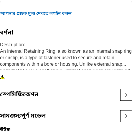
আপনার গ্রাহক মূল্য দেখতে লগইন করুন
বর্ণনা
Description:
An Internal Retaining Ring, also known as an internal snap ring
or circlip, is a type of fastener used to secure and retain
components within a bore or housing. Unlike external snap
rings that fit over a shaft or pin, internal snap rings are installed
inside a bore or groove to hold components in place. The main
purpose of an internal snap ring is to prevent axial movement or
displacement of components within a bore or housing. It acts as
স্পেসিফিকেশন
a retaining device, holding components such as bearings,
shafts, or seals securely in place.
সামঞ্জস্যপূর্ণ মডেল
Attributes:
• Manufactured to a precise specification and are built for
durability, reliability, and productivity.
উইঞ্চ