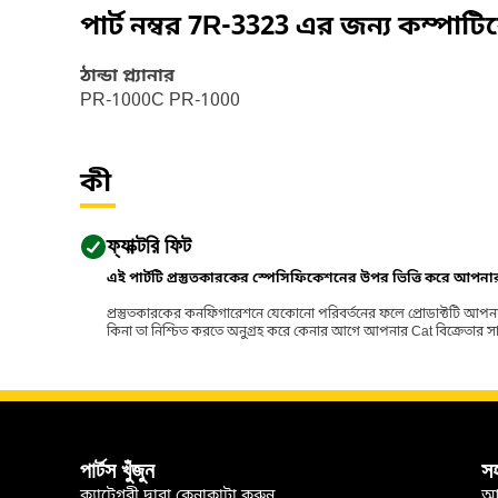
পার্ট নম্বর
7R-3323
এর জন্য কম্পাট
ঠান্ডা প্ল্যানার
PR-1000C PR-1000
কী
ফ্যাক্টরি ফিট
এই পার্টটি প্রস্তুতকারকের স্পেসিফিকেশনের উপর ভিত্তি করে আপন
প্রস্তুতকারকের কনফিগারেশনে যেকোনো পরিবর্তনের ফলে প্রোডাক্টটি আপনা
কিনা তা নিশ্চিত করতে অনুগ্রহ করে কেনার আগে আপনার Cat বিক্রেতার সাথে পর
পার্টস খুঁজুন
স
ক্যাটেগরী দ্বারা কেনাকাটা করুন
আ