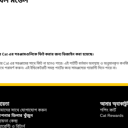
বেল মডেল
ার Cat এর সরঞ্জামগুলিকে ফিট করার জন্য ডিজাইন করা হয়েছে।
র Cat এর সরঞ্জামের সাথে ফিট না হতেও পারে। এই পার্টটি বর্তমান অবস্থায় ও অনুমানকৃত কন
ামর্শ করুন। এই ইন্ডিকেটরটি সমস্ত পার্টের জন্য সামঞ্জস্যের গ্যারান্টি দিতে পারে না।
হায়তা
আমার অ্যাকাউন্
মাদের সাথে যোগাযোগ করুন
শপিং কার্ট
নার ডিলার খুঁজুন
Cat Rewards
ায়তা কেন্দ্র
়ারেন্টি ও রিটার্ন