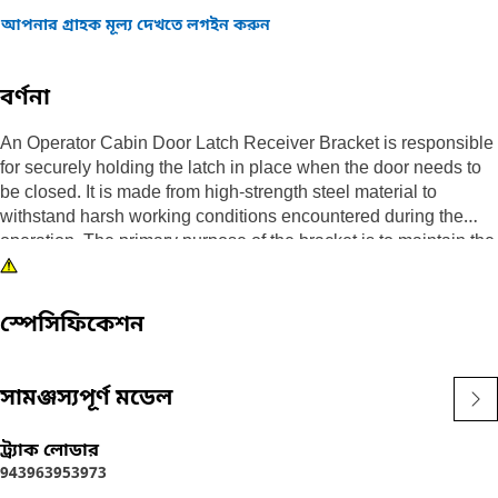
আপনার গ্রাহক মূল্য দেখতে লগইন করুন
বর্ণনা
An Operator Cabin Door Latch Receiver Bracket is responsible
for securely holding the latch in place when the door needs to
be closed. It is made from high-strength steel material to
withstand harsh working conditions encountered during the
operation. The primary purpose of the bracket is to maintain the
integrity and functionality of the cabin door latch unit, ensuring it
operates smoothly and effectively.
স্পেসিফিকেশন
Attributes:
• Manufactured to precise specifications and are built for
durability and reliability
সামঞ্জস্যপূর্ণ মডেল
• Allows for smooth engagement and disengagement of the
door latch
ট্র্যাক লোডার
943
963
953
973
Applications: