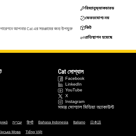
রিম্যানুফ্য়াকচারড
ফেরতযোগ্য নয়
কিট
ফিগারেশনে আপনার Cat এর সরঞ্জামের জন্য উপযুক্ত
প্রতিস্থাপন হয়েছে
ট
Cat সোশ্যাল
Facebook
LinkedIn
YouTube
X
Instagram
সমস্ত সোশ্যাল মিডিয়া অ্যাকাউন্ট
ηνικά
עברית
हिन्दी
Bahasa Indonesia
Italiano
日本語
їнська Мова
Tiếng Việt