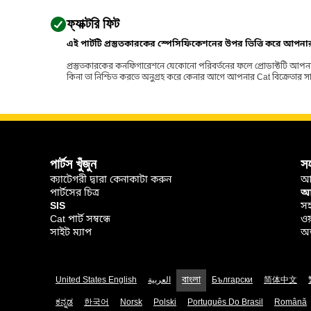
ফ্যাক্টরি ফিট
এই পার্টটি প্রস্তুতকারকের স্পেসিফিকেশনের উপর ভিত্তি করে আপন
প্রস্তুতকারকের কনফিগারেশনে যেকোনো পরিবর্তনের ফলে প্রোডাক্টটি আপনা
কিনা তা নিশ্চিত করতে অনুগ্রহ করে কেনার আগে আপনার Cat বিক্রেতার সাথে পর
পার্টস খুঁজুন
স
ক্যাটেগরী দ্বারা কেনাকাটা করুন
আ
পার্টসের চিত্র
আপ
SIS
সহ
Cat পার্ট সম্বন্ধে
ওয
সাইট ম্যাপ
অর
United States English
العربية
বাংলা
Български
简体中文
ಕನ್ನಡ
한국어
Norsk
Polski
Português Do Brasil
Română