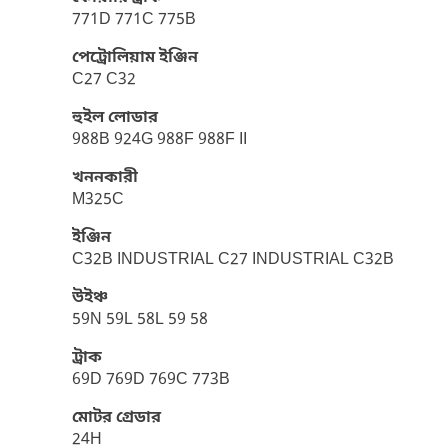
771D 771C 775B
পেট্রোলিয়াম ইঞ্জিন
C27 C32
হুইল লোডার
988B 924G 988F 988F II
খননকারী
M325C
ইঞ্জিন
C32B INDUSTRIAL C27 INDUSTRIAL C32B
উইঞ্চ
59N 59L 58L 59 58
ট্রাক
69D 769D 769C 773B
মোটর গ্রেডার
24H