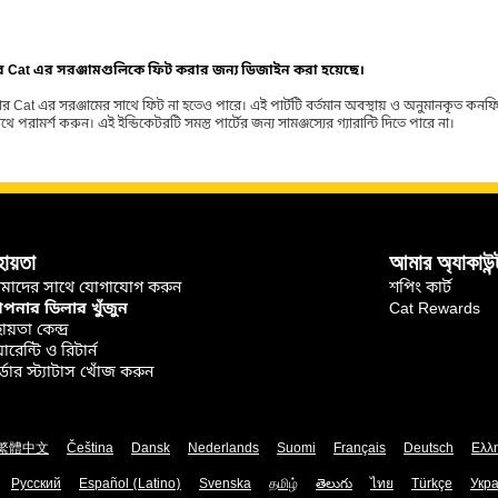
ার Cat এর সরঞ্জামগুলিকে ফিট করার জন্য ডিজাইন করা হয়েছে।
র Cat এর সরঞ্জামের সাথে ফিট না হতেও পারে। এই পার্টটি বর্তমান অবস্থায় ও অনুমানকৃত কন
ামর্শ করুন। এই ইন্ডিকেটরটি সমস্ত পার্টের জন্য সামঞ্জস্যের গ্যারান্টি দিতে পারে না।
হায়তা
আমার অ্যাকাউন্
মাদের সাথে যোগাযোগ করুন
শপিং কার্ট
নার ডিলার খুঁজুন
Cat Rewards
ায়তা কেন্দ্র
়ারেন্টি ও রিটার্ন
্ডার স্ট্যাটাস খোঁজ করুন
繁體中文
Čeština
Dansk
Nederlands
Suomi
Français
Deutsch
Ελλ
Русский
Español (Latino)
Svenska
தமிழ்
తెలుగు
ไทย
Türkçe
Укра