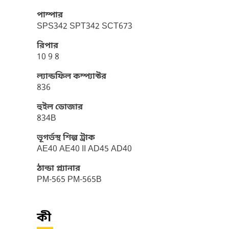
পাম্পার
SPS342 SPT342 SCT673
রিপার
10 9 8
ল্যান্ডফিল কম্প্যাক্টর
836
হুইল ডোজার
834B
ভূগর্ভস্থ শিল্প ট্রাক
AE40 AE40 II AD45 AD40
ঠান্ডা প্ল্যানার
PM-565 PM-565B
কী