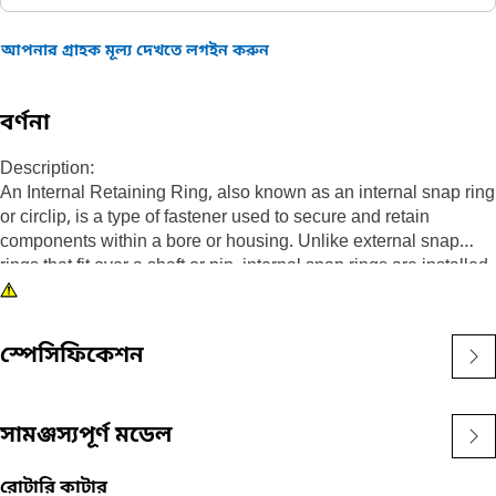
আপনার গ্রাহক মূল্য দেখতে লগইন করুন
বর্ণনা
Description:
An Internal Retaining Ring, also known as an internal snap ring
or circlip, is a type of fastener used to secure and retain
components within a bore or housing. Unlike external snap
rings that fit over a shaft or pin, internal snap rings are installed
inside a bore or groove to hold components in place. The main
purpose of an internal snap ring is to prevent axial movement or
displacement of components within a bore or housing. It acts as
স্পেসিফিকেশন
a retaining device, securely holding components such as
bearings, shafts, or seals.
সামঞ্জস্যপূর্ণ মডেল
Attributes:
• Manufactured to a precise specification and are built for
durability, reliability, and productivity.
রোটারি কাটার