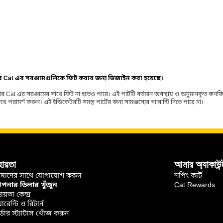
ার Cat এর সরঞ্জামগুলিকে ফিট করার জন্য ডিজাইন করা হয়েছে।
র Cat এর সরঞ্জামের সাথে ফিট না হতেও পারে। এই পার্টটি বর্তমান অবস্থায় ও অনুমানকৃত কন
ামর্শ করুন। এই ইন্ডিকেটরটি সমস্ত পার্টের জন্য সামঞ্জস্যের গ্যারান্টি দিতে পারে না।
হায়তা
আমার অ্যাকাউন্
মাদের সাথে যোগাযোগ করুন
শপিং কার্ট
নার ডিলার খুঁজুন
Cat Rewards
ায়তা কেন্দ্র
়ারেন্টি ও রিটার্ন
্ডার স্ট্যাটাস খোঁজ করুন