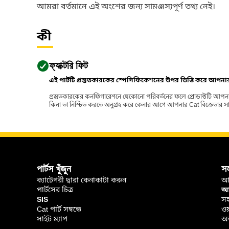
আমরা বর্তমানে এই অংশের জন্য সামঞ্জস্যপূর্ণ তথ্য নেই।
কী
ফ্যাক্টরি ফিট
এই পার্টটি প্রস্তুতকারকের স্পেসিফিকেশনের উপর ভিত্তি করে আপন
প্রস্তুতকারকের কনফিগারেশনে যেকোনো পরিবর্তনের ফলে প্রোডাক্টটি আপনা
কিনা তা নিশ্চিত করতে অনুগ্রহ করে কেনার আগে আপনার Cat বিক্রেতার সাথে পর
পার্টস খুঁজুন
স
ক্যাটেগরী দ্বারা কেনাকাটা করুন
আ
পার্টসের চিত্র
আপ
SIS
সহ
Cat পার্ট সম্বন্ধে
ওয
সাইট ম্যাপ
অর