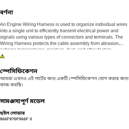
বর্ণনা
An Engine Wiring Harness is used to organize individual wires
into a single unit to efficiently transmit electrical power and
signals using various types of connectors and terminals. The
Wiring Harness protects the cable assembly from abrasion,
extreme temperatures, moisture, dust, and other factors.
Attributes:
• Help minimize the risk of loose connections, short circuits,
স্পেসিফিকেশন
and electrical interference
আমরা এখনও এই পার্টের জন্য একটি স্পেসিফিকেশন যোগ করার জন্য
• Reduces the risk of a short circuit which helps to prevent
কাজ করছি।
malfunction or damage
Applications:
সামঞ্জস্যপূর্ণ মডেল
An Engine Wiring Harness is used to securely route the wires
and cables to connect the engine coolant temperature sensor,
হুইল লোডার
transmission oil temperature sensor, engine oil pressure
966F
970F
966F II
sensor, refrigerant switch, and blower switch.