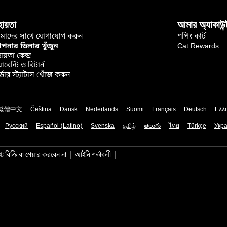
হায়তা
আমার অ্যাকাউন্
মাদের সাথে যোগাযোগ করুন
শপিং কার্ট
নার ডিলার খুঁজুন
Cat Rewards
ায়তা কেন্দ্র
়ারেন্টি ও রিটার্ন
্ডার স্ট্যাটাস খোঁজ করুন
繁體中文
Čeština
Dansk
Nederlands
Suomi
Français
Deutsch
Ελλ
Русский
Español (Latino)
Svenska
தமிழ்
తెలుగు
ไทย
Türkçe
Укра
য বিক্রি বা শেয়ার করবেন না
আইনি শর্তাবলী