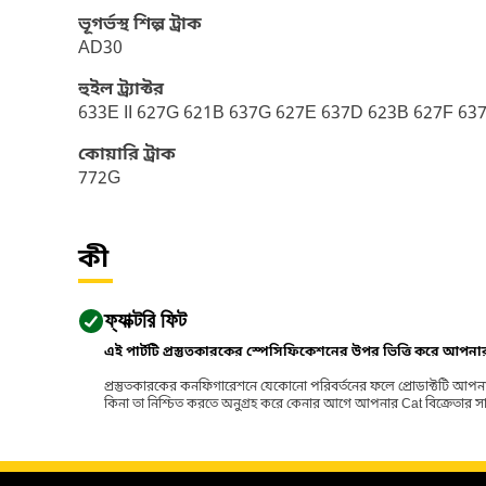
ভূগর্ভস্থ শিল্প ট্রাক
AD30
হুইল ট্র্যাক্টর
633E II 627G 621B 637G 627E 637D 623B 627F 63
কোয়ারি ট্রাক
772G
কী
ফ্যাক্টরি ফিট
এই পার্টটি প্রস্তুতকারকের স্পেসিফিকেশনের উপর ভিত্তি করে আপন
প্রস্তুতকারকের কনফিগারেশনে যেকোনো পরিবর্তনের ফলে প্রোডাক্টটি আপনা
কিনা তা নিশ্চিত করতে অনুগ্রহ করে কেনার আগে আপনার Cat বিক্রেতার সাথে পর