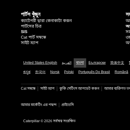
পার্টস খুঁজুন
স
ক্যাটেগরী দ্বারা কেনাকাটা করুন
আ
পার্টসের চিত্র
আপ
SIS
সহ
Cat পার্ট সম্বন্ধে
ওয
সাইট ম্যাপ
অর
United States English
العربية
বাংলা
Български
简体中文
ಕನ್ನಡ
한국어
Norsk
Polski
Português Do Brasil
Română
Cat সম্বন্ধে
সাইট ম্যাপ
কুকি সেটিংস আপডেট করুন
আমার ব্যক্তিগত তথ্
আমার মার্কেটিং এর পছন্দ
প্রাইভেসি
Caterpillar © 2026 সর্বস্বত্ব সংরক্ষিত