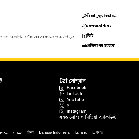
রিম্যানুফ্য়াকচারড
ফেরতযোগ্য নয়
কিট
ফিগারেশনে আপনার Cat এর সরঞ্জামের জন্য উপযুক্ত
প্রতিস্থাপন হয়েছে
ট
Cat সোশ্যাল
Facebook
LinkedIn
YouTube
X
Instagram
সমস্ত সোশ্যাল মিডিয়া অ্যাকাউন্ট
ηνικά
עברית
हिन्दी
Bahasa Indonesia
Italiano
日本語