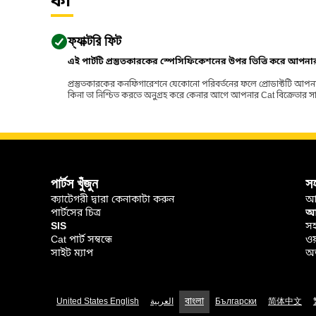
কী
ফ্যাক্টরি ফিট
এই পার্টটি প্রস্তুতকারকের স্পেসিফিকেশনের উপর ভিত্তি করে আপন
প্রস্তুতকারকের কনফিগারেশনে যেকোনো পরিবর্তনের ফলে প্রোডাক্টটি আপনা
কিনা তা নিশ্চিত করতে অনুগ্রহ করে কেনার আগে আপনার Cat বিক্রেতার সাথে পর
পার্টস খুঁজুন
স
ক্যাটেগরী দ্বারা কেনাকাটা করুন
আ
পার্টসের চিত্র
আপ
SIS
সহ
Cat পার্ট সম্বন্ধে
ওয
সাইট ম্যাপ
অর
United States English
العربية
বাংলা
Български
简体中文