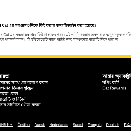
ার Cat এর সরঞ্জামগুলিকে ফিট করার জন্য ডিজাইন করা হয়েছে।
র Cat এর সরঞ্জামের সাথে ফিট না হতেও পারে। এই পার্টটি বর্তমান অবস্থায় ও অনুমানকৃত কন
ামর্শ করুন। এই ইন্ডিকেটরটি সমস্ত পার্টের জন্য সামঞ্জস্যের গ্যারান্টি দিতে পারে না।
হায়তা
আমার অ্যাকাউন্
মাদের সাথে যোগাযোগ করুন
শপিং কার্ট
নার ডিলার খুঁজুন
Cat Rewards
ায়তা কেন্দ্র
়ারেন্টি ও রিটার্ন
্ডার স্ট্যাটাস খোঁজ করুন
繁體中文
Čeština
Dansk
Nederlands
Suomi
Français
Deutsch
Ελλ