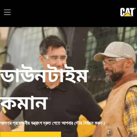
ডাউনটাইম
কমান
আপনার প্রয়োজনীয় যন্ত্রাংশ দ্রুত পেতে আপনার স্টোর নির্বাচন করুন।