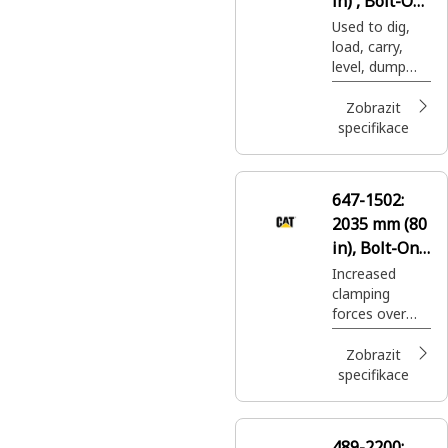
in) , Bolt-On
Teeth
Used to dig,
load, carry,
level, dump
and grade in a
variety of
Zobrazit
applications.
specifikace
647-1502:
2035 mm (80
in), Bolt-On
Cutting Edge
Increased
clamping
forces over
the standard
Multi-Purpose
Zobrazit
Bucket allows
specifikace
larger irregular
shaped
objects to be
489-2200: