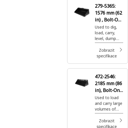
objects to be
279-5365:
moved
1576 mm (62
securely with
ease.
in) , Bolt-On
Cutting Edge
Used to dig,
load, carry,
level, dump
and grade in a
variety of
Zobrazit
applications.
specifikace
472-2546:
2185 mm (86
in), Bolt-On
Cutting Edge
Used to load
and carry large
volumes of
ultra-low
density
Zobrazit
material in a
specifikace