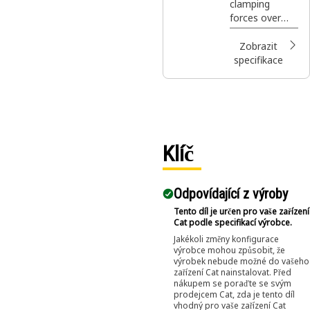
clamping
forces over
the standard
Multi-Purpose
Zobrazit
Bucket allows
specifikace
larger irregular
shaped
objects to be
moved
securely with
ease.
Klíč
Odpovídající z výroby
Tento díl je určen pro vaše zařízení
Cat podle specifikací výrobce.
Jakékoli změny konfigurace
výrobce mohou způsobit, že
výrobek nebude možné do vašeho
zařízení Cat nainstalovat. Před
nákupem se poraďte se svým
prodejcem Cat, zda je tento díl
vhodný pro vaše zařízení Cat