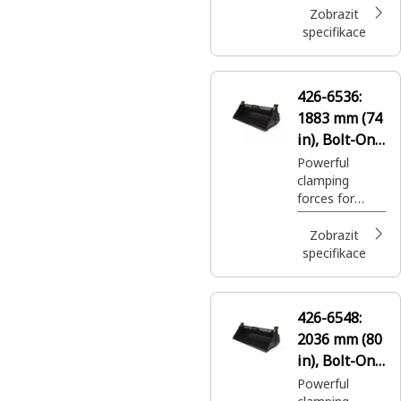
variety of
Zobrazit
applications.
specifikace
426-6536:
1883 mm (74
in), Bolt-On
Cutting Edge
Powerful
clamping
forces for
grasping large,
unusually
Zobrazit
shaped
specifikace
objects such
as trees and
recycling
426-6548:
debris.
2036 mm (80
in), Bolt-On
Cutting Edge
Powerful