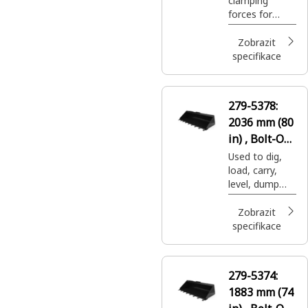
clamping
forces for
grasping large,
unusually
Zobrazit
shaped
specifikace
objects such
as trees and
recycling
279-5378:
debris.
2036 mm (80
in) , Bolt-On
Teeth
Used to dig,
load, carry,
level, dump
and grade in a
variety of
Zobrazit
applications.
specifikace
279-5374:
1883 mm (74