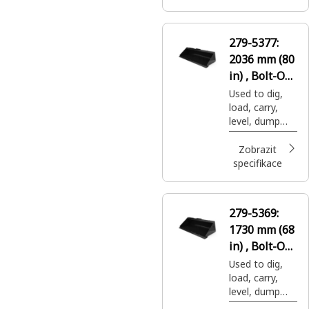
279-5377:
2036 mm (80
in) , Bolt-On
Cutting Edge
Used to dig,
load, carry,
level, dump
and grade in a
variety of
Zobrazit
applications.
specifikace
279-5369:
1730 mm (68
in) , Bolt-On
Cutting Edge
Used to dig,
load, carry,
level, dump
and grade in a