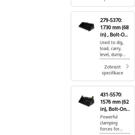
variety of
applications.
279-5370:
1730 mm (68
in) , Bolt-On
Teeth
Used to dig,
load, carry,
level, dump
and grade in a
variety of
Zobrazit
applications.
specifikace
431-5570:
1576 mm (62
in), Bolt-On
Cutting Edge
Powerful
clamping
forces for
grasping large,