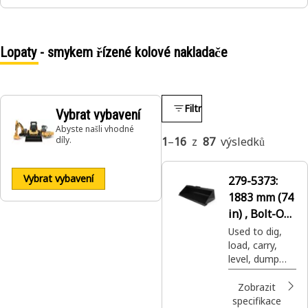
Lopaty - smykem řízené kolové nakladače
Filtr
Vybrat vybavení
Abyste našli vhodné
díly.
1
–
16
z
87
výsledků
Vybrat vybavení
279-5373:
1883 mm (74
in) , Bolt-On
Cutting Edge
Used to dig,
load, carry,
level, dump
and grade in a
variety of
Zobrazit
applications.
specifikace