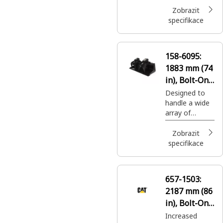
unusually
Zobrazit
shaped
specifikace
objects such
as trees and
recycling
158-6095:
debris.
1883 mm (74
in), Bolt-On
Cutting Edge
Designed to
handle a wide
array of
materials in a
variety of
Zobrazit
operating
specifikace
conditions.
657-1503:
2187 mm (86
in), Bolt-On
Teeth
Increased