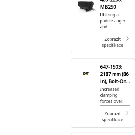
moved
MB250
securely with
ease.
Utilizing a
paddle auger
and
hydraulically
controlled
Zobrazit
chute door to
specifikace
mixing
material in a
variety of
647-1503:
applications.
2187 mm (86
in), Bolt-On
Cutting Edge
Increased
clamping
forces over
the standard
Multi-Purpose
Zobrazit
Bucket allows
specifikace
larger irregular
shaped