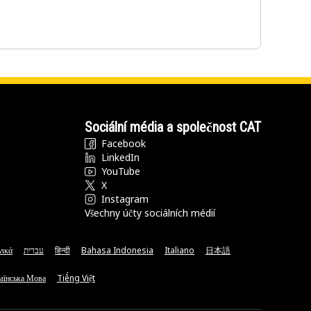
Sociální média a společnost CAT
Facebook
LinkedIn
YouTube
X
Instagram
Všechny účty sociálních médií
νικά
עברית
हिन्दी
Bahasa Indonesia
Italiano
日本語
аїнська Мова
Tiếng Việt