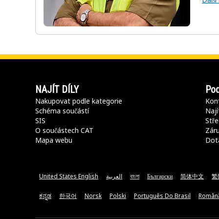
NAJÍT DÍLY
Pod
Nakupovat podle kategorie
Kont
Schéma součástí
Nají
SIS
Stře
O součástech CAT
Záru
Mapa webu
Dot
United States English
العربية
বাংলা
Български
简体中文
繁
ಕನ್ನಡ
한국어
Norsk
Polski
Português Do Brasil
Român