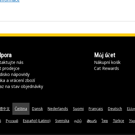
pora
Můj účet
aktujte nás
Nákupní košík
t prodejce
Cat Rewards
disko nápovědy
ka a vrácení zboží
az na stav objednávky
體中文
Čeština
Dansk
Nederlands
Suomi
Français
Deutsch
Ελλη
ă
Русский
Español (Latino)
Svenska
தமிழ்
తెలుగు
ไทย
Türkçe
Укр