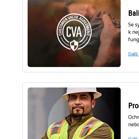
Bal
Se s
k ne
fung
Další
Pro
Ochr
nebo
Další