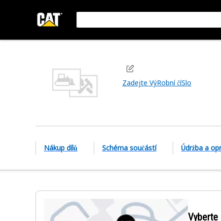
Zadejte VýRobní číSlo
Nákup dílů
Schéma součástí
Údržba a op
Vyberte