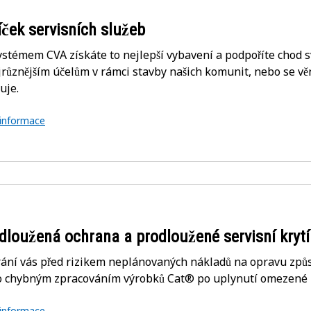
íček servisních služeb
ystémem CVA získáte to nejlepší vybavení a podpoříte chod s
jrůznějším účelům v rámci stavby našich komunit, nebo se věn
uje.
 informace
dloužená ochrana a prodloužené servisní krytí
ání vás před rizikem neplánovaných nákladů na opravu zp
 chybným zpracováním výrobků Cat® po uplynutí omezené zá
 informace