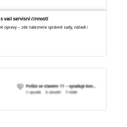
s vaší servisní činností
é opravy – zde naleznete správné sady, nářadí i
Potíže se stavem: 11 – vyžaduje kontrolu
1: vysoké
3: střední
7: nízké