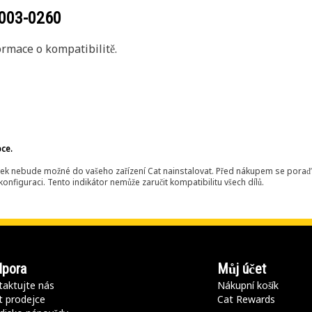
003-0260
rmace o kompatibilitě.
bce.
ek nebude možné do vašeho zařízení Cat nainstalovat. Před nákupem se poraďt
onfiguraci. Tento indikátor nemůže zaručit kompatibilitu všech dílů.
pora
Můj účet
aktujte nás
Nákupní košík
t prodejce
Cat Rewards