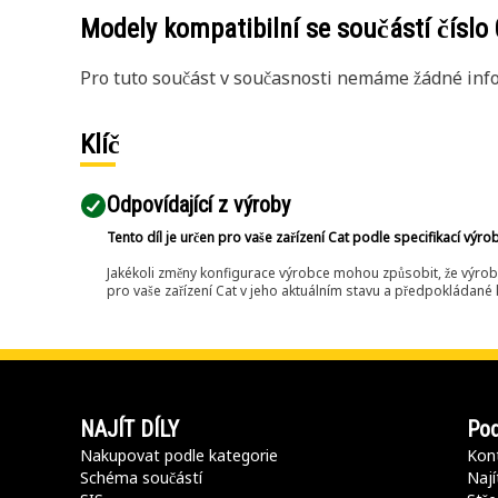
Modely kompatibilní se součástí číslo
Pro tuto součást v současnosti nemáme žádné info
Klíč
Odpovídající z výroby
Tento díl je určen pro vaše zařízení Cat podle specifikací výro
Jakékoli změny konfigurace výrobce mohou způsobit, že výrob
pro vaše zařízení Cat v jeho aktuálním stavu a předpokládané k
NAJÍT DÍLY
Pod
Nakupovat podle kategorie
Kont
Schéma součástí
Nají