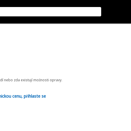
odí nebo zda existují možnosti opravy.
nickou cenu, přihlaste se