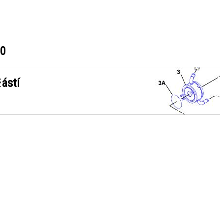
60
ástí