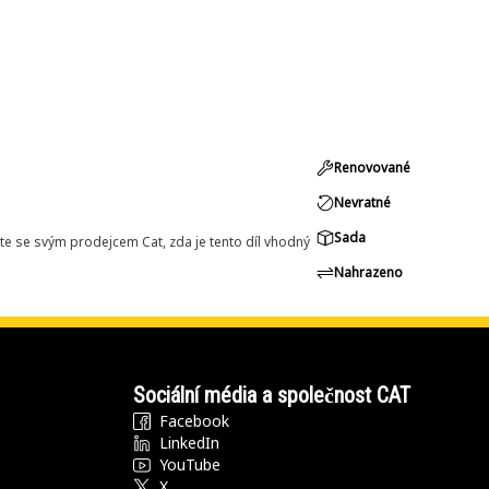
Renovované
Nevratné
Sada
e se svým prodejcem Cat, zda je tento díl vhodný
Nahrazeno
Sociální média a společnost CAT
Facebook
LinkedIn
YouTube
X