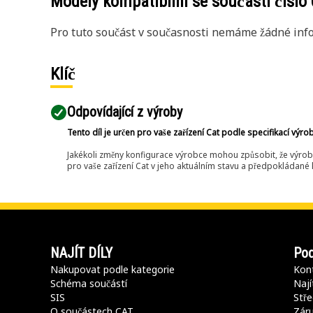
Modely kompatibilní se součástí číslo
Pro tuto součást v současnosti nemáme žádné info
Klíč
Odpovídající z výroby
Tento díl je určen pro vaše zařízení Cat podle specifikací výro
Jakékoli změny konfigurace výrobce mohou způsobit, že výrob
pro vaše zařízení Cat v jeho aktuálním stavu a předpokládané k
NAJÍT DÍLY
Pod
Nakupovat podle kategorie
Kont
Schéma součástí
Nají
SIS
Stře
O součástech CAT
Záru