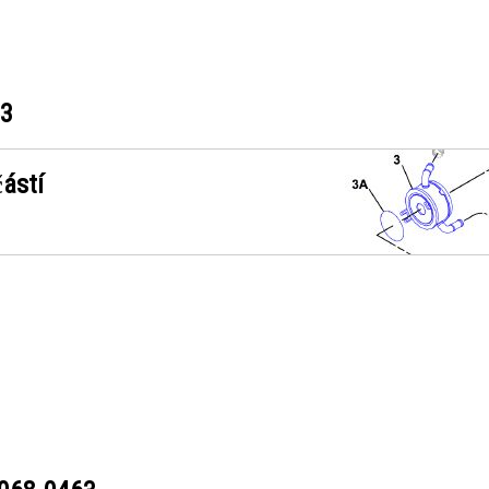
63
ástí