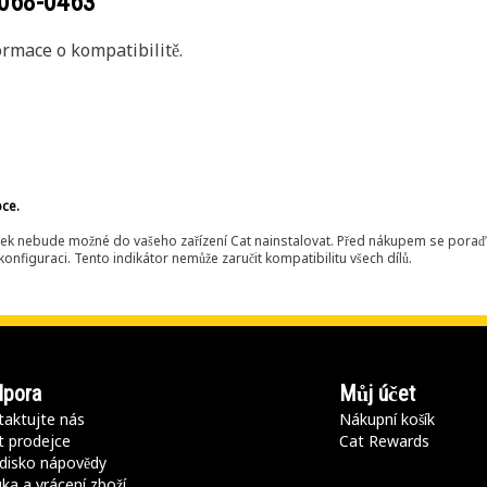
068-0463
rmace o kompatibilitě.
bce.
ek nebude možné do vašeho zařízení Cat nainstalovat. Před nákupem se poraďt
onfiguraci. Tento indikátor nemůže zaručit kompatibilitu všech dílů.
pora
Můj účet
aktujte nás
Nákupní košík
t prodejce
Cat Rewards
disko nápovědy
ka a vrácení zboží