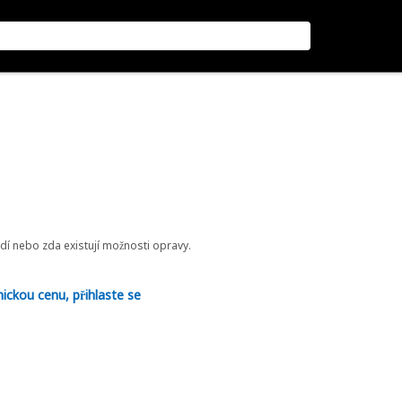
odí nebo zda existují možnosti opravy.
nickou cenu, přihlaste se