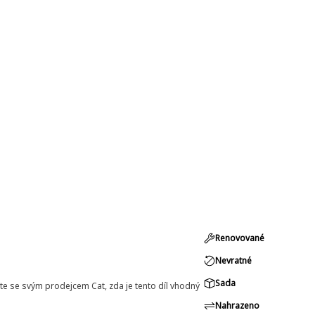
Renovované
Nevratné
Sada
e se svým prodejcem Cat, zda je tento díl vhodný
Nahrazeno