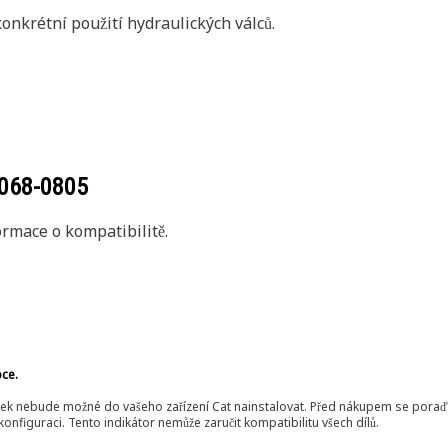
onkrétní použití hydraulických válců.
068-0805
rmace o kompatibilitě.
bce.
ek nebude možné do vašeho zařízení Cat nainstalovat. Před nákupem se poraďt
onfiguraci. Tento indikátor nemůže zaručit kompatibilitu všech dílů.