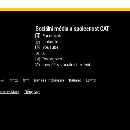
Sociální média a společnost CAT
Facebook
LinkedIn
YouTube
X
Instagram
Všechny účty sociálních médií
νικά
עברית
हिन्दी
Bahasa Indonesia
Italiano
日本語
аїнська Мова
Tiếng Việt