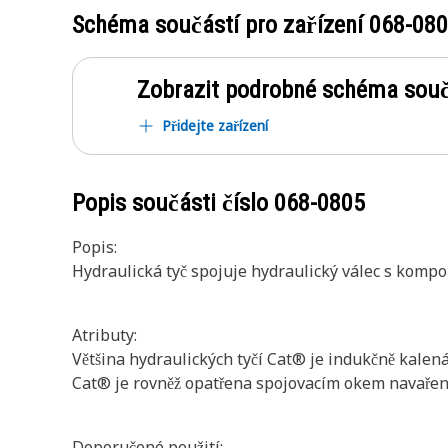
Schéma součástí pro zařízení
068-08
Zobrazit podrobné schéma souč
Přidejte zařízení
Popis součásti číslo
068-0805
Popis:
Hydraulická tyč spojuje hydraulický válec s kompo
Atributy:
Většina hydraulických tyčí Cat® je indukčně kalená
Cat® je rovněž opatřena spojovacím okem navařen
Doporučené použití: