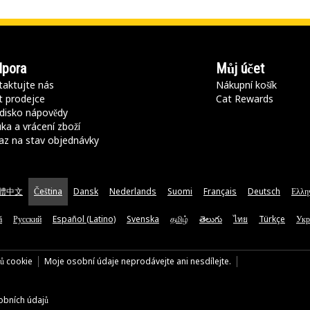
pora
Můj účet
aktujte nás
Nákupní košík
t prodejce
Cat Rewards
disko nápovědy
ka a vrácení zboží
az na stav objednávky
體中文
Čeština
Dansk
Nederlands
Suomi
Français
Deutsch
Ελλη
ă
Русский
Español (Latino)
Svenska
தமிழ்
తెలుగు
ไทย
Türkçe
Укр
rů cookie
Moje osobní údaje neprodávejte ani nesdílejte.
bních údajů