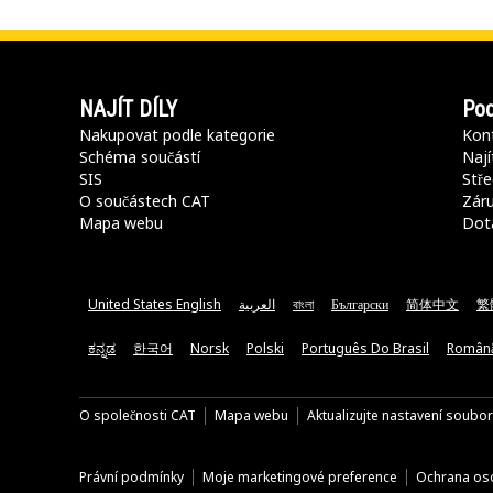
NAJÍT DÍLY
Pod
Nakupovat podle kategorie
Kont
Schéma součástí
Nají
SIS
Stře
O součástech CAT
Záru
Mapa webu
Dot
United States English
العربية
বাংলা
Български
简体中文
繁
ಕನ್ನಡ
한국어
Norsk
Polski
Português Do Brasil
Român
O společnosti CAT
Mapa webu
Aktualizujte nastavení soubo
Právní podmínky
Moje marketingové preference
Ochrana oso