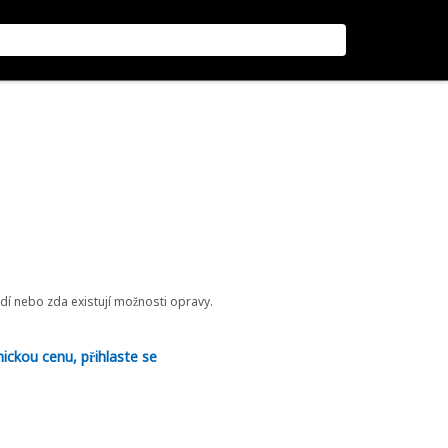
odí nebo zda existují možnosti opravy.
nickou cenu, přihlaste se