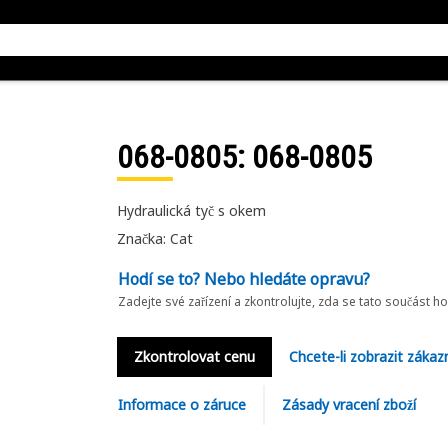
068-0805
: 068-0805
Hydraulická tyč s okem
Značka: Cat
Hodí se to? Nebo hledáte opravu?
Zadejte své zařízení a zkontrolujte, zda se tato součást h
Zkontrolovat cenu
Chcete-li zobrazit zákaz
Informace o záruce
Zásady vracení zboží