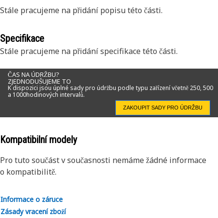
Stále pracujeme na přidání popisu této části.
Specifikace
Stále pracujeme na přidání specifikace této části.
ČAS NA ÚDRŽBU?
ZJEDNODUŠUJEME TO
K dispozici jsou úplné sady pro údržbu podle typu zařízení včetně 250, 500
a 1000hodinových intervalů.
ZAKOUPIT SADY PRO ÚDRŽBU
Kompatibilní modely
Pro tuto součást v současnosti nemáme žádné informace
o kompatibilitě.
Informace o záruce
Zásady vracení zboží