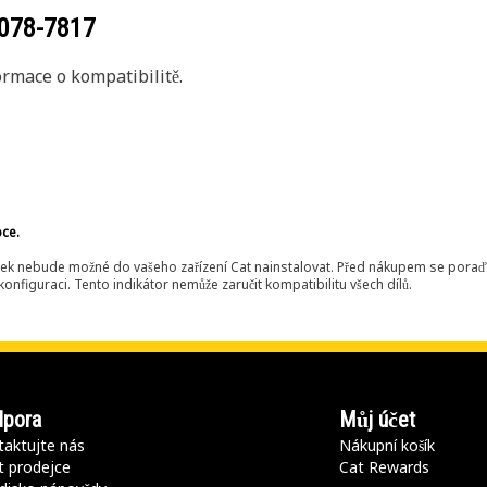
078-7817
rmace o kompatibilitě.
bce.
ek nebude možné do vašeho zařízení Cat nainstalovat. Před nákupem se poraďt
onfiguraci. Tento indikátor nemůže zaručit kompatibilitu všech dílů.
pora
Můj účet
aktujte nás
Nákupní košík
t prodejce
Cat Rewards