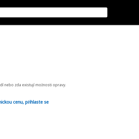
odí nebo zda existují možnosti opravy.
nickou cenu, přihlaste se