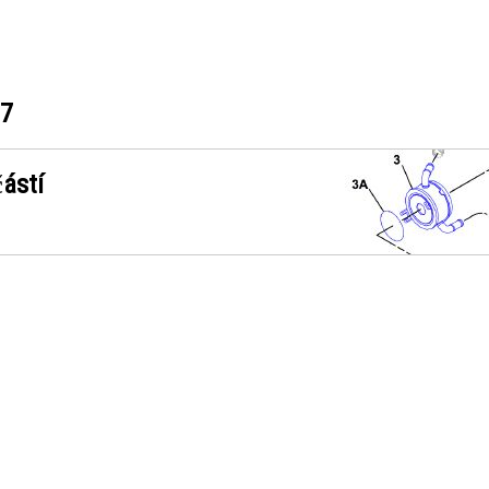
17
ástí