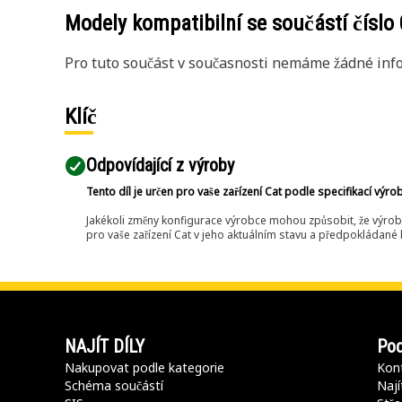
Modely kompatibilní se součástí číslo
Pro tuto součást v současnosti nemáme žádné info
Klíč
Odpovídající z výroby
Tento díl je určen pro vaše zařízení Cat podle specifikací výro
Jakékoli změny konfigurace výrobce mohou způsobit, že výrob
pro vaše zařízení Cat v jeho aktuálním stavu a předpokládané k
NAJÍT DÍLY
Pod
Nakupovat podle kategorie
Kont
Schéma součástí
Nají