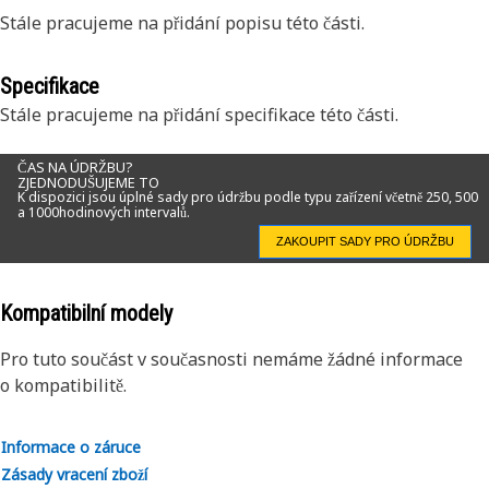
Stále pracujeme na přidání popisu této části.
Specifikace
Stále pracujeme na přidání specifikace této části.
ČAS NA ÚDRŽBU?
ZJEDNODUŠUJEME TO
K dispozici jsou úplné sady pro údržbu podle typu zařízení včetně 250, 500
a 1000hodinových intervalů.
ZAKOUPIT SADY PRO ÚDRŽBU
Kompatibilní modely
Pro tuto součást v současnosti nemáme žádné informace
o kompatibilitě.
Informace o záruce
Zásady vracení zboží