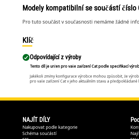
Modely kompatibilní se součástí číslo
Pro tuto součást v současnosti nemáme žádné info
Klíč
Odpovídající z výroby
Tento díl je určen pro vaše zařízení Cat podle specifikací výro
Jakékoli změny konfigurace výrobce mohou způsobit, že výrob
pro vaše zařízení Cat v jeho aktuálním stavu a předpokládané k
NAJÍT DÍLY
Pod
Nakupovat podle kategorie
Kont
Schéma součástí
Nají