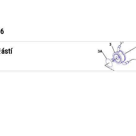
36
ástí