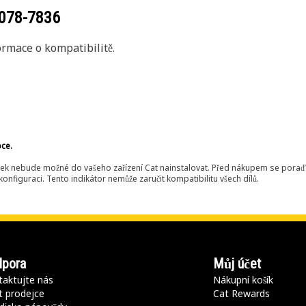
078-7836
rmace o kompatibilitě.
bce.
ek nebude možné do vašeho zařízení Cat nainstalovat. Před nákupem se poraďt
onfiguraci. Tento indikátor nemůže zaručit kompatibilitu všech dílů.
pora
Můj účet
aktujte nás
Nákupní košík
t prodejce
Cat Rewards