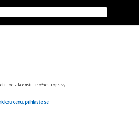
odí nebo zda existují možnosti opravy.
nickou cenu, přihlaste se