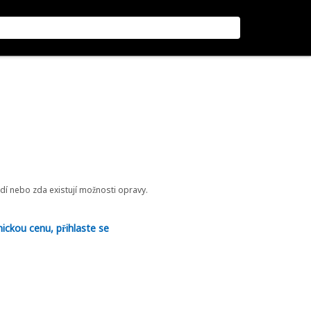
odí nebo zda existují možnosti opravy.
nickou cenu, přihlaste se