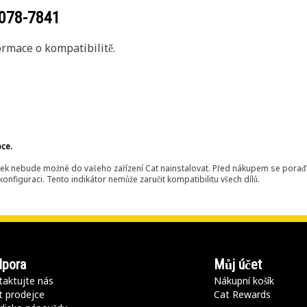
078-7841
rmace o kompatibilitě.
bce.
ek nebude možné do vašeho zařízení Cat nainstalovat. Před nákupem se poraďt
onfiguraci. Tento indikátor nemůže zaručit kompatibilitu všech dílů.
pora
Můj účet
aktujte nás
Nákupní košík
t prodejce
Cat Rewards