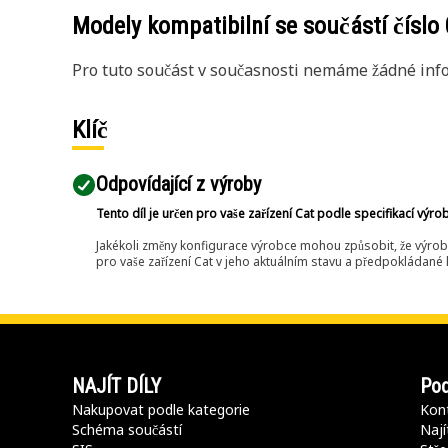
Modely kompatibilní se součástí číslo
Pro tuto součást v současnosti nemáme žádné info
Klíč
Odpovídající z výroby
Tento díl je určen pro vaše zařízení Cat podle specifikací výro
Jakékoli změny konfigurace výrobce mohou způsobit, že výrob
pro vaše zařízení Cat v jeho aktuálním stavu a předpokládané k
NAJÍT DÍLY
Pod
Nakupovat podle kategorie
Kont
Schéma součástí
Nají