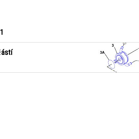
41
ástí