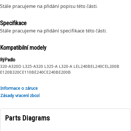
Stále pracujeme na přidání popisu této části.
Specifikace
Stále pracujeme na přidání specifikace této části.
Kompatibilní modely
RýPadlo
320-A
320D L
325-A
320 L
325-A L
320-A L
EL240B
EL240C
EL200B
E120B
320C
E110B
E240C
E240B
E200B
Informace o záruce
Zásady vracení zboží
Parts Diagrams