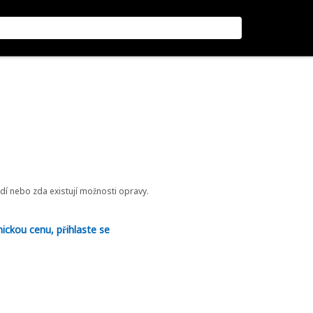
odí nebo zda existují možnosti opravy.
nickou cenu, přihlaste se