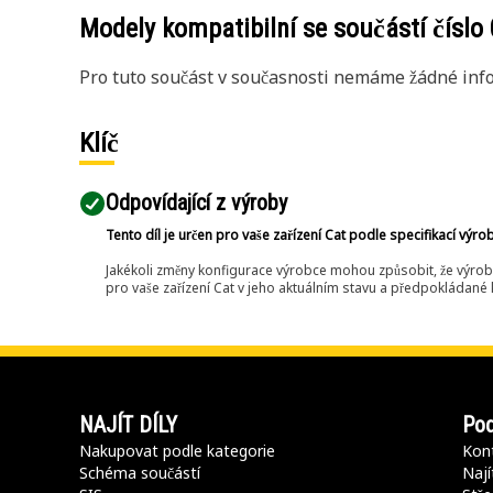
Modely kompatibilní se součástí číslo
Pro tuto součást v současnosti nemáme žádné info
Klíč
Odpovídající z výroby
Tento díl je určen pro vaše zařízení Cat podle specifikací výro
Jakékoli změny konfigurace výrobce mohou způsobit, že výrob
pro vaše zařízení Cat v jeho aktuálním stavu a předpokládané k
NAJÍT DÍLY
Pod
Nakupovat podle kategorie
Kont
Schéma součástí
Nají