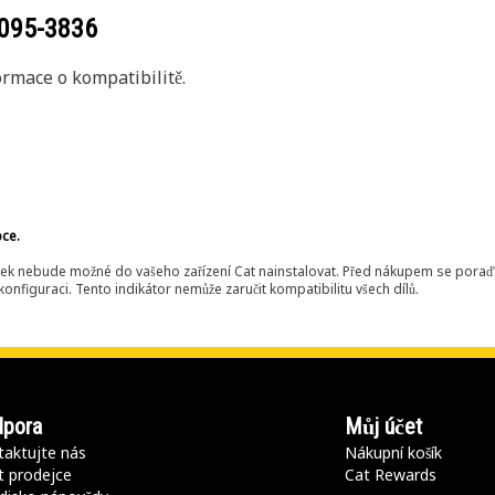
095-3836
rmace o kompatibilitě.
bce.
ek nebude možné do vašeho zařízení Cat nainstalovat. Před nákupem se poraďt
onfiguraci. Tento indikátor nemůže zaručit kompatibilitu všech dílů.
pora
Můj účet
aktujte nás
Nákupní košík
t prodejce
Cat Rewards