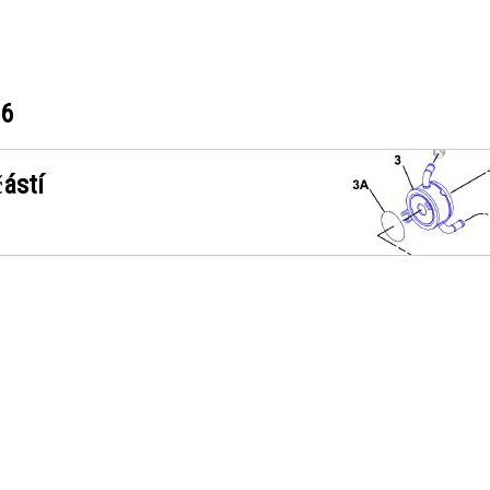
36
ástí