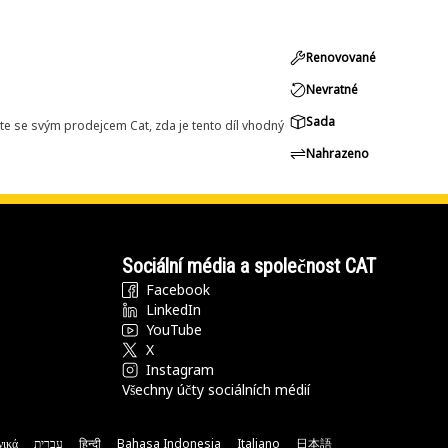
Renovované
Nevratné
Sada
e se svým prodejcem Cat, zda je tento díl vhodný
Nahrazeno
Sociální média a společnost CAT
Facebook
LinkedIn
YouTube
X
Instagram
Všechny účty sociálních médií
νικά
עברית
हिन्दी
Bahasa Indonesia
Italiano
日本語