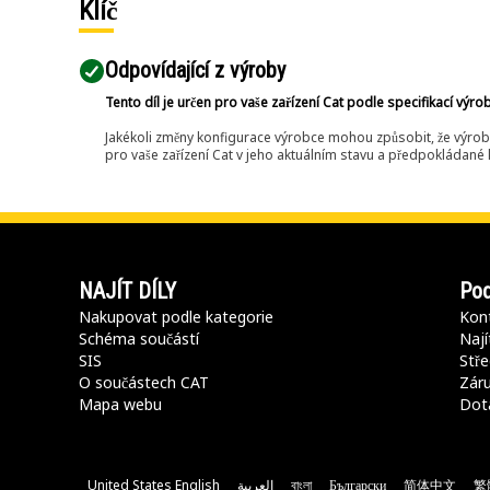
Klíč
Odpovídající z výroby
Tento díl je určen pro vaše zařízení Cat podle specifikací výro
Jakékoli změny konfigurace výrobce mohou způsobit, že výrob
pro vaše zařízení Cat v jeho aktuálním stavu a předpokládané k
NAJÍT DÍLY
Pod
Nakupovat podle kategorie
Kont
Schéma součástí
Nají
SIS
Stře
O součástech CAT
Záru
Mapa webu
Dot
United States English
العربية
বাংলা
Български
简体中文
繁