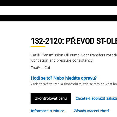
132-2120
: PŘEVOD ST-OL
Cat® Transmission Oil Pump Gear transfers rotatio
lubrication and pressure consistency
Značka: Cat
Hodí se to? Nebo hledáte opravu?
Zadejte své zařízení a zkontrolujte, zda se tato součást h
Zkontrolovat cenu
Chcete-li zobrazit zákaz
Informace o záruce
Zásady vracení zboží