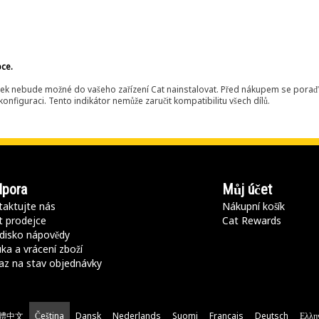
bce.
ek nebude možné do vašeho zařízení Cat nainstalovat. Před nákupem se poraďt
onfiguraci. Tento indikátor nemůže zaručit kompatibilitu všech dílů.
pora
Můj účet
aktujte nás
Nákupní košík
t prodejce
Cat Rewards
disko nápovědy
ka a vrácení zboží
az na stav objednávky
體中文
Čeština
Dansk
Nederlands
Suomi
Français
Deutsch
Ελλη