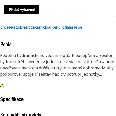
Přidat vybavení
Chcete-li zobrazit zákaznickou cenu, přihlaste se
Popis
Podpěra hydraulického vedení slouží k podepření a zesílení
hydraulického vedení v jednotce zvedacího válce. Obsahuje
navařovací matice a držák, který je svařený dohromady, aby
podporoval spojení sestav hadic v potrubí jednotky
zvedacího válce a poskytoval dodatečnou podporu pro
držení hadic s válcem. Je vyroben z odolné oceli, aby odolal
vibracím a silám, které se vyskytují v sestavě.
Specifikace
Atributy:
• Vyrobeno z oceli vykazuje vysokou odolnost proti korozi
Kompatibilní modely