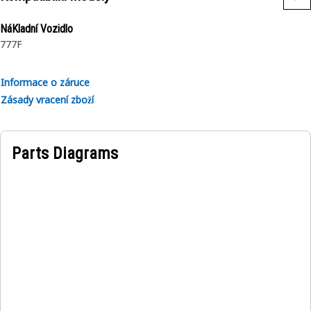
• Jedna/difuzorová žárovka
Použití:
NáKladní Vozidlo
• Použití při vysokých vibracích
777F
• Montáž na řadu různých strojů Cat
• Neumožňuje použití s diagnostickými ovladači.
Informace o záruce
Zásady vracení zboží
Parts Diagrams