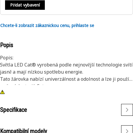
Přidat vybavení
Chcete-li zobrazit zákaznickou cenu, přihlaste se
Popis
Popis:
Světla LED Cat® vyrobená podle nejnovější technologie svítí
jasně a mají nízkou spotřebu energie.
Tato žárovka nabízí univerzálnost a odolnost a lze ji použít
u různých strojů Cat.
Atributy:
• Zelená žárovka LED
• Velikost žárovky T-3 1/4
Specifikace
• 24 V
• Bajonetová základna
• Velikost základny A-1
Kompatibilní modely